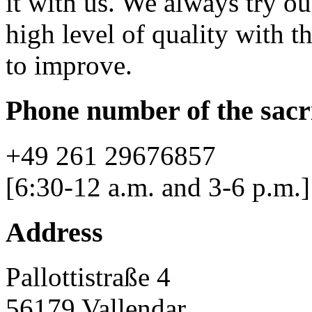
it with us. We always try o
high level of quality with t
to improve.
Phone number of the sacr
+49 261 29676857
[6:30-12 a.m. and 3-6 p.m.]
Address
Pallottistraße 4
56179 Vallendar